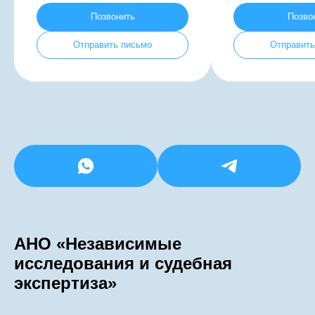
АТ
Позвонить
Позво
Отправить письмо
Отправить
АНО «Независимые
исследования и судебная
экспертиза»